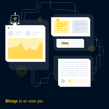
Blinqx
is er voor jou