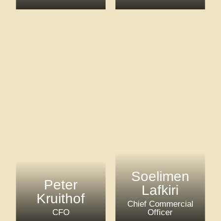
Soelimen
Peter
Lafkiri
Kruithof
Chief Commercial
CFO
Officer