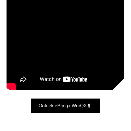
Ontdek eBlinqx WorQX