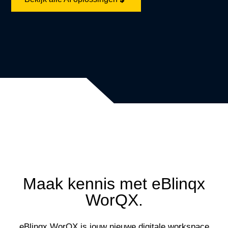
Maak kennis met eBlinqx
WorQX.
eBlinqx WorQX is jouw nieuwe digitale workspace