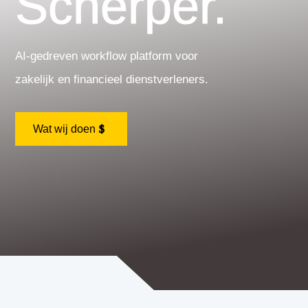
Scherper.
AI-gedreven workflow platform voor
zakelijk en financieel dienstverleners.
Wat wij doen