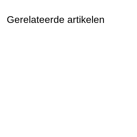
Gerelateerde artikelen
Er is data die je kunt kopen. Er is data die je kunt
scrapen. En er is data die alleen ontstaat...
$