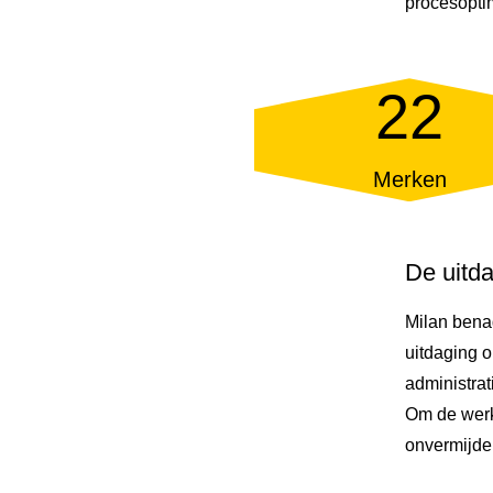
procesoptim
22
Merken
De uitd
Milan benad
uitdaging 
administrat
Om de werk
onvermijdel