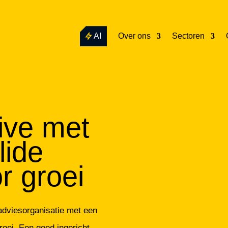
AI
Over ons
Sectoren
ive met
lide
r groei
adviesorganisatie met een
roei. Een goed ingericht