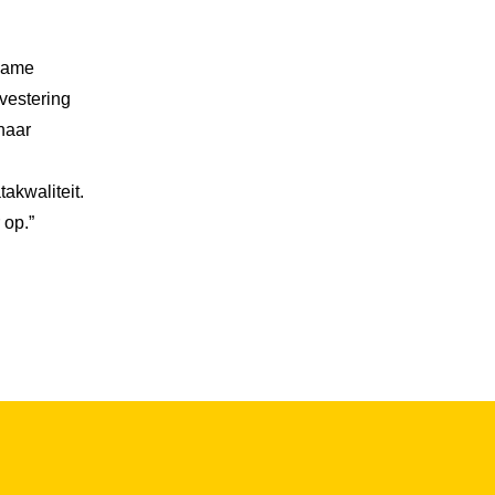
 name
nvestering
 naar
akwaliteit.
 op.”