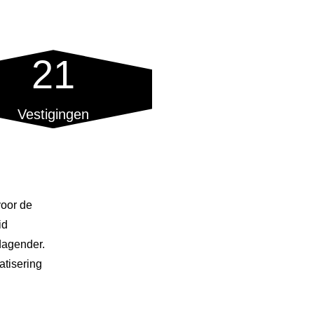
21
Vestigingen
voor de
id
tdagender.
tisering