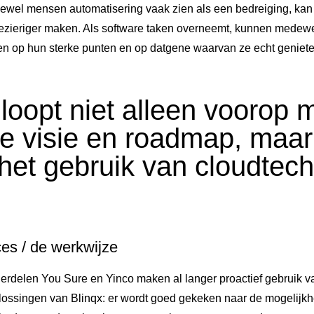
ewel mensen automatisering vaak zien als een bedreiging, kan h
lezieriger maken. Als software taken overneemt, kunnen medewe
en op hun sterke punten en op datgene waarvan ze echt geniete
 loopt niet alleen voorop 
ke visie en roadmap, maa
 het gebruik van cloudtec
ces / de werkwijze
derdelen You Sure en Yinco maken al langer proactief gebruik v
lossingen van Blinqx: er wordt goed gekeken naar de mogelijk