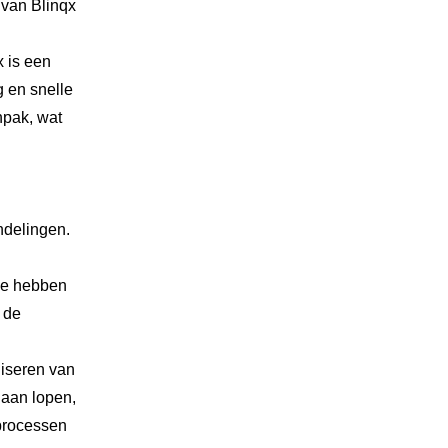
van Blinqx
x is een
g en snelle
npak, wat
ndelingen.
 We hebben
 de
liseren van
naan lopen,
 processen