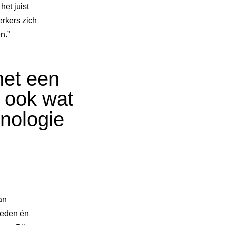
et juist
rkers zich
n.”
met een
r ook wat
hnologie
an
heden én