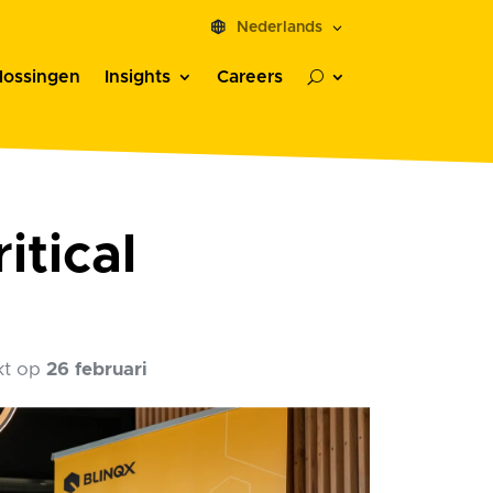
Nederlands
lossingen
Insights
Careers
U
itical
kt op
26 februari