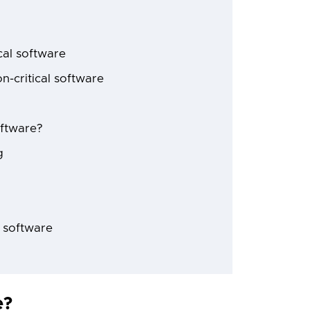
cal software
n-critical software
oftware?
g
l software
e?